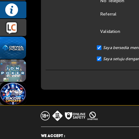
No Telepon
INFO
Referral
DEWAPOKER
LIVE
Validation
CHAT
Saya bersedia men
Saya setuju dengan
WE ACCEPT :