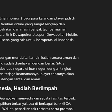
ilihan nomor 1 bagi para kalangan player judi di
taruhan online yang sangat lengkap dan
embak ikan dan masih banyak lagi permainan
alui link Dewapoker ataupun Dewapoker Mobile.
isensi yang sah untuk beroperasi di Indonesia
ngan mendaftarkan diri kalian secara aman dan
g sudah disediakan dengan benar. Situs
eberapa negara di luar negeri dengan tingkat
kan terjaga keamanannya, player tentunya akan
e dengan santai dan aman.
nesia, Hadiah Berlimpah
wapoker menyediakan segala fasilitas terbaik.
pilihan terbanyak ada di berbagai bank (BCA,
-Wallet, penarikan tak terbatas serta promosi