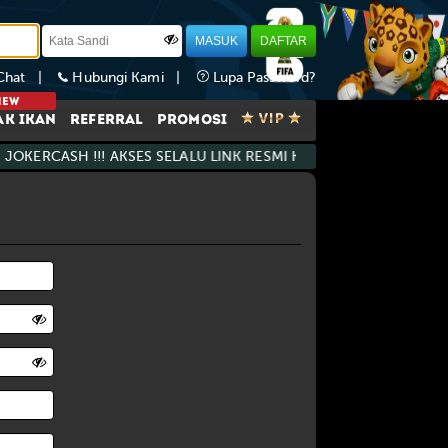
MASUK
 Chat |
Hubungi Kami |
Lupa Password?
NEW
AK IKAN
REFERRAL
PROMOSI
RCASH !!! AKSES SELALU LINK RESMI KAMI dewapokerbagus.co