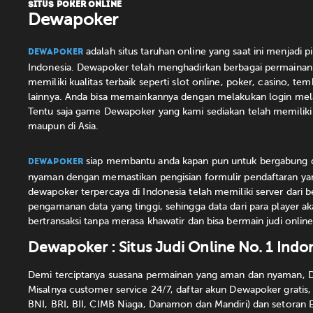
SITUS POKER ONLINE
Dewapoker
adalah situs taruhan online yang saat ini menjadi p
Dewapoker
Indonesia. Dewapoker telah menghadirkan berbagai permainan 
memiliki kualitas terbaik seperti slot online, poker, casino, t
lainnya. Anda bisa memainkannya dengan melakukan login mel
Tentu saja game Dewapoker yang kami sediakan telah memiliki l
maupun di Asia.
siap membantu anda kapan pun untuk bergabung de
Dewapoker
nyaman dengan memastikan pengisian formulir pendaftaran yan
dewapoker terpercaya di Indonesia telah memiliki server dari b
pengamanan data yang tinggi, sehingga data dari para player a
bertransaksi tanpa merasa khawatir dan bisa bermain judi onlin
Dewapoker : Situs Judi Online No. 1 Indo
Demi terciptanya suasana permainan yang aman dan nyaman, De
Misalnya customer service 24/7, daftar akun Dewapoker gratis, 
BNI, BRI, BII, CIMB Niaga, Danamon dan Mandiri) dan setoran E