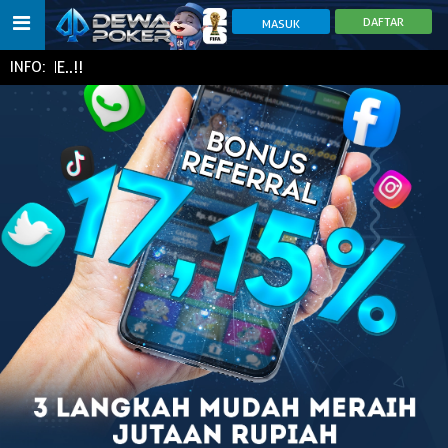
NLINE..!!
INFO:
HOME
POKER
SLOT GAME
IDN E-LOTTERY
NEW
NEW
SPORTBOOK
LIVE CASINO
IDNLIVE
NEW
TOGEL
ESPORTS
ARCADE
NEW
NEW
NEW
TEMBAK IKAN
IDNRAFFLE
IDNTRADE
NEW
TANGKAS
RTP